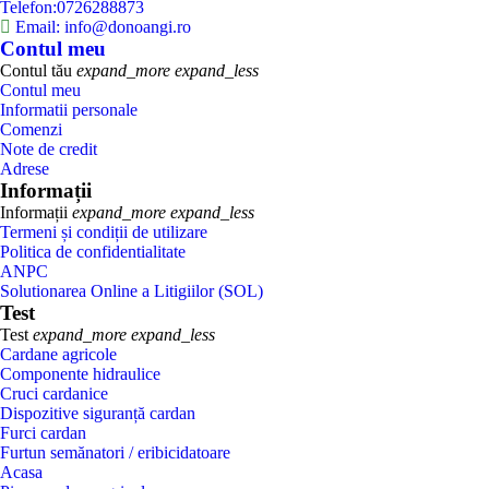
Telefon:0726288873
Email: info@donoangi.ro
Contul meu
Contul tău
expand_more
expand_less
Contul meu
Informatii personale
Comenzi
Note de credit
Adrese
Informații
Informații
expand_more
expand_less
Termeni și condiții de utilizare
Politica de confidentialitate
ANPC
Solutionarea Online a Litigiilor (SOL)
Test
Test
expand_more
expand_less
Cardane agricole
Componente hidraulice
Cruci cardanice
Dispozitive siguranță cardan
Furci cardan
Furtun semănatori / eribicidatoare
Acasa