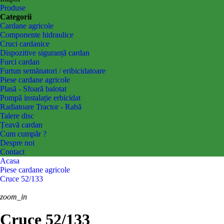
Produse
Categorii
Cardane agricole
Componente hidraulice
Cruci cardanice
Dispozitive siguranță cardan
Furci cardan
Furtun semănatori / eribicidatoare
Piese cardane agricole
Plasă - Sfoară balotat
Pompă instalație erbicidat
Radiatoare Tractor - Rabă
Talere disc
Țeavă cardan
Cum cumpăr ?
Despre noi
Contact
Acasa
Piese cardane agricole
Cruce 52/133
zoom_in
Cruce 52/133