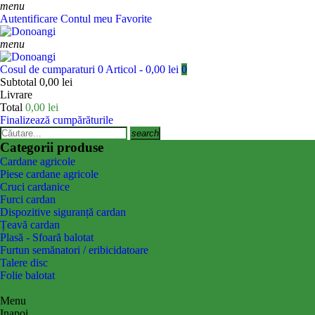
menu
Autentificare
Contul meu
Favorite
menu
Cosul de cumparaturi
0 Articol - 0,00 lei
0
Subtotal
0,00 lei
Livrare
Total
0,00 lei
Finalizează cumpărăturile
search
Categorii produse
Cardane agricole
Piese cardane agricole
Cruci cardanice
Furci cardan
Dispozitive siguranță cardan
Țeavă cardan
Plasă - Sfoară balotat
Furtun semănatori / eribicidatoare
Talere disc
Folie balotat
More categories
Less categories
Menu
Inapoi