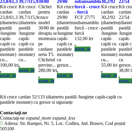
23,8/61,3
39,7/115,9
30/80
29/80
subansamblu
30,2/92
22/54
Kit cruce
Kit cruce
Clichet
Kit cruce
furcă - cruce
Kit cruce
Kit cr
cardan
cardan
pentru
cardan
- furcă
cardan
cardan
23,8/61,3
39,7/115,9
cruce
29/80
FCF 27/75
30,2/92
22/54
(diametru
(diametru
model
(diametru
subansamblu
(diametru
(diame
pastilă
pastilă
30/80 de
pastilă
furcă - cruce -
pastilă
pastilă
/lungime
/lungime
dreapta se
/lungime
furcă
/lungime
/lungi
capăt-
capăt-
monteaza
capăt-
132,00 lei
capăt-
capăt-
capăt cu
capăt cu
pe
capăt cu
capăt cu
capăt 
pastilele
pastilele
cardane
pastilele
zoom_in
pastilele
pastile
montate)
montate)
seria T5.
montate)
montate)
montat
cu...
cu...
Clichetul
cu
cu...
cu
100,00 lei
previne...
gresor...
55,00 lei
gresor..
zoom_in
280,00 lei
38,00 l
zoom_in
zoom_in
zoom_in
zoom_in
zoom_
Kit cruce cardan 52/133 (diametru pastilă /lungime capăt-capăt cu
pastilele montate) cu gresor si siguranțe
Contactaţi-ne
Contactaţi-ne
expand_more
expand_less
Adresa: Str. Rampei, Nr. 5, Loc. Codlea, Jud. Brasov, Cod poștal
505100