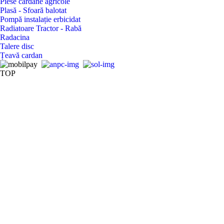
Piese cardane agricole
Plasă - Sfoară balotat
Pompă instalație erbicidat
Radiatoare Tractor - Rabă
Radacina
Talere disc
Țeavă cardan
TOP