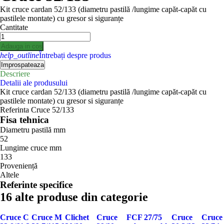
Kit cruce cardan 52/133 (diametru pastilă /lungime capăt-capăt cu
pastilele montate) cu gresor si siguranțe
Cantitate
Adauga in cos
help_outline
Întrebați despre produs
Descriere
Detalii ale produsului
Kit cruce cardan 52/133 (diametru pastilă /lungime capăt-capăt cu
pastilele montate) cu gresor si siguranțe
Referinta
Cruce 52/133
Fisa tehnica
Diametru pastilă mm
52
Lungime cruce mm
133
Proveniență
Altele
Referinte specifice
16 alte produse din categorie
Cruce C
Cruce M
Clichet
Cruce
FCF 27/75
Cruce
Cruce