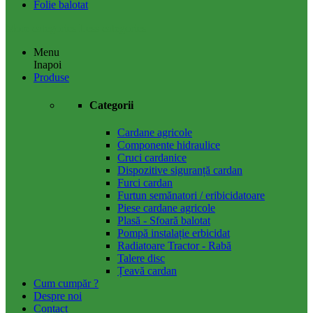
Folie balotat
More categories
Less categories
Menu
Inapoi
Produse
Categorii
Cardane agricole
Componente hidraulice
Cruci cardanice
Dispozitive siguranță cardan
Furci cardan
Furtun semănatori / eribicidatoare
Piese cardane agricole
Plasă - Sfoară balotat
Pompă instalație erbicidat
Radiatoare Tractor - Rabă
Talere disc
Țeavă cardan
Cum cumpăr ?
Despre noi
Contact