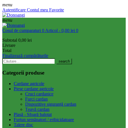
menu
Autentificare
Contul meu
Favorite
menu
Cosul de cumparaturi
0 Articol - 0,00 lei
0
Subtotal
0,00 lei
Livrare
Total
0,00 lei
Finalizează cumpărăturile
search
Categorii produse
Cardane agricole
Piese cardane agricole
Cruci cardanice
Furci cardan
Dispozitive siguranță cardan
Țeavă cardan
Plasă - Sfoară balotat
Furtun semănatori / eribicidatoare
Talere disc