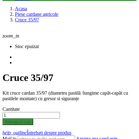
Acasa
Piese cardane agricole
Cruce 35/97
zoom_in
Stoc epuizat
Cruce 35/97
Kit cruce cardan 35/97 (diametru pastilă /lungime capăt-capăt cu
pastilele montate) cu gresor si siguranțe
Cantitate
Adauga in cos
help_outline
Întrebați despre produs
Mail to
Anunta-ma cand este