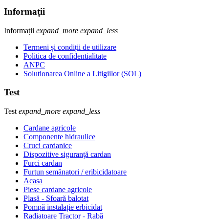
Informații
Informații
expand_more
expand_less
Termeni și condiții de utilizare
Politica de confidentialitate
ANPC
Solutionarea Online a Litigiilor (SOL)
Test
Test
expand_more
expand_less
Cardane agricole
Componente hidraulice
Cruci cardanice
Dispozitive siguranță cardan
Furci cardan
Furtun semănatori / eribicidatoare
Acasa
Piese cardane agricole
Plasă - Sfoară balotat
Pompă instalație erbicidat
Radiatoare Tractor - Rabă