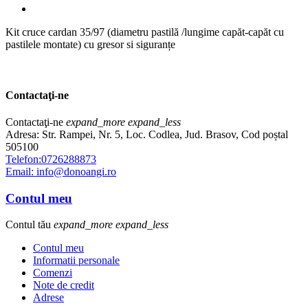
Kit cruce cardan 35/97 (diametru pastilă /lungime capăt-capăt cu
pastilele montate) cu gresor si siguranțe
Contactaţi-ne
Contactaţi-ne
expand_more
expand_less
Adresa: Str. Rampei, Nr. 5, Loc. Codlea, Jud. Brasov, Cod poștal
505100
Telefon:0726288873
Email: info@donoangi.ro
Contul meu
Contul tău
expand_more
expand_less
Contul meu
Informatii personale
Comenzi
Note de credit
Adrese