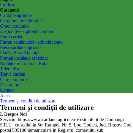
Produse
Categorii
Cardane agricole
Componente hidraulice
Cruci cardanice
Dispozitive siguranță cardan
Furci cardan
Furtun semănatori / eribicidatoare
Piese cardane agricole
Plasă - Sfoară balotat
Pompă instalație erbicidat
Radiatoare Tractor - Rabă
Talere disc
Țeavă cardan
Cum cumpăr ?
Despre noi
Contact
Acasa
Termeni și condiții de utilizare
Termeni și condiții de utilizare
I. Despre Noi
Serviciul
https://www.cardane-agricole.ro/
este oferit de Donoangi
S.R.L. cu sediul in Str. Rampei, Nr. 5, Loc. Codlea, Jud. Brasov, Cod
poștal 505100 inmatriculata in Registrul comertului sub