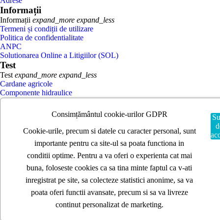
Adrese
Informații
Informații
expand_more
expand_less
Termeni și condiții de utilizare
Politica de confidentialitate
ANPC
Solutionarea Online a Litigiilor (SOL)
Test
Test
expand_more
expand_less
Cardane agricole
Componente hidraulice
Cruci cardanice
Dispozitive siguranță cardan
Consimțământul cookie-urilor GDPR
Su
Furci cardan
d
Furtun semănatori / eribicidatoare
Cookie-urile, precum si datele cu caracter personal, sunt
ac
Acasa
importante pentru ca site-ul sa poata functiona in
Piese cardane agricole
Plasă - Sfoară balotat
conditii optime. Pentru a va oferi o experienta cat mai
Pompă instalație erbicidat
buna, foloseste cookies ca sa tina minte faptul ca v-ati
Radiatoare Tractor - Rabă
inregistrat pe site, sa colecteze statistici anonime, sa va
Radacina
Talere disc
poata oferi functii avansate, precum si sa va livreze
Țeavă cardan
continut personalizat de marketing.
TOP