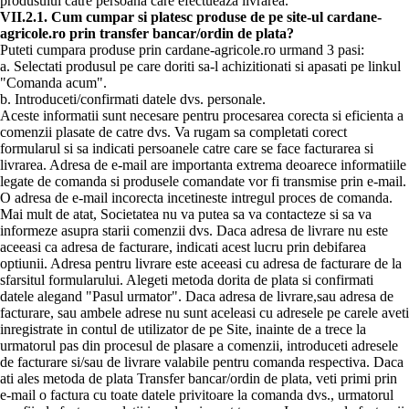
produsului catre persoana care efectueaza livrarea.
VII.2.1. Cum cumpar si platesc produse de pe site-ul cardane-
agricole.ro prin transfer bancar/ordin de plata?
Puteti cumpara produse prin cardane-agricole.ro urmand 3 pasi:
a. Selectati produsul pe care doriti sa-l achizitionati si apasati pe linkul
"Comanda acum".
b. Introduceti/confirmati datele dvs. personale.
Aceste informatii sunt necesare pentru procesarea corecta si eficienta a
comenzii plasate de catre dvs. Va rugam sa completati corect
formularul si sa indicati persoanele catre care se face facturarea si
livrarea. Adresa de e-mail are importanta extrema deoarece informatiile
legate de comanda si produsele comandate vor fi transmise prin e-mail.
O adresa de e-mail incorecta incetineste intregul proces de comanda.
Mai mult de atat, Societatea nu va putea sa va contacteze si sa va
informeze asupra starii comenzii dvs. Daca adresa de livrare nu este
aceeasi ca adresa de facturare, indicati acest lucru prin debifarea
optiunii. Adresa pentru livrare este aceeasi cu adresa de facturare de la
sfarsitul formularului. Alegeti metoda dorita de plata si confirmati
datele alegand "Pasul urmator". Daca adresa de livrare,sau adresa de
facturare, sau ambele adrese nu sunt aceleasi cu adresele pe carele aveti
inregistrate in contul de utilizator de pe Site, inainte de a trece la
urmatorul pas din procesul de plasare a comenzii, introduceti adresele
de facturare si/sau de livrare valabile pentru comanda respectiva. Daca
ati ales metoda de plata Transfer bancar/ordin de plata, veti primi prin
e-mail o factura cu toate datele privitoare la comanda dvs., urmatorul