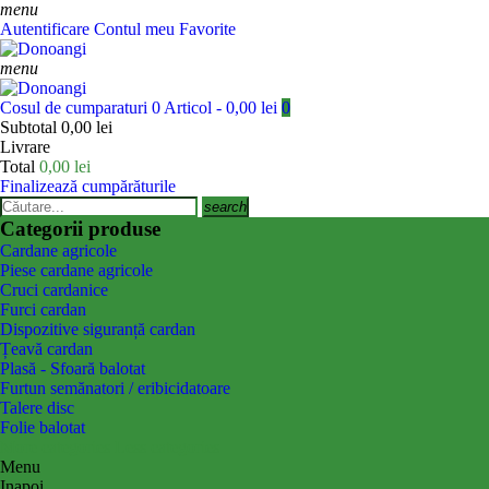
menu
Autentificare
Contul meu
Favorite
menu
Cosul de cumparaturi
0 Articol - 0,00 lei
0
Subtotal
0,00 lei
Livrare
Total
0,00 lei
Finalizează cumpărăturile
search
Categorii produse
Cardane agricole
Piese cardane agricole
Cruci cardanice
Furci cardan
Dispozitive siguranță cardan
Țeavă cardan
Plasă - Sfoară balotat
Furtun semănatori / eribicidatoare
Talere disc
Folie balotat
More categories
Less categories
Menu
Inapoi