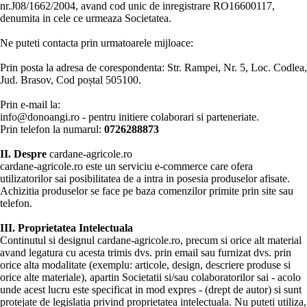
nr.J08/1662/2004, avand cod unic de inregistrare RO16600117,
denumita in cele ce urmeaza Societatea.
Ne puteti contacta prin urmatoarele mijloace:
Prin posta la adresa de corespondenta: Str. Rampei, Nr. 5, Loc. Codlea,
Jud. Brasov, Cod poștal 505100.
Prin e-mail la:
info@donoangi.ro - pentru initiere colaborari si parteneriate.
Prin telefon la numarul:
0726288873
II. Despre
cardane-agricole.ro
cardane-agricole.ro este un serviciu e-commerce care ofera
utilizatorilor sai posibilitatea de a intra in posesia produselor afisate.
Achizitia produselor se face pe baza comenzilor primite prin site sau
telefon.
III. Proprietatea Intelectuala
Continutul si designul cardane-agricole.ro, precum si orice alt material
avand legatura cu acesta trimis dvs. prin email sau furnizat dvs. prin
orice alta modalitate (exemplu: articole, design, descriere produse si
orice alte materiale), apartin Societatii si/sau colaboratorilor sai - acolo
unde acest lucru este specificat in mod expres - (drept de autor) si sunt
protejate de legislatia privind proprietatea intelectuala. Nu puteti utiliza,