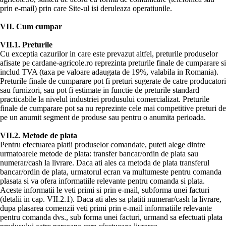
prin e-mail) prin care Site-ul isi deruleaza operatiunile.
VII. Cum cumpar
VII.1. Preturile
Cu exceptia cazurilor in care este prevazut altfel, preturile produselor
afisate pe cardane-agricole.ro reprezinta preturile finale de cumparare si
includ TVA (taxa pe valoare adaugata de 19%, valabila in Romania).
Preturile finale de cumparare pot fi preturi sugerate de catre producatori
sau furnizori, sau pot fi estimate in functie de preturile standard
practicabile la nivelul industriei produsului comercializat. Preturile
finale de cumparare pot sa nu reprezinte cele mai competitive preturi de
pe un anumit segment de produse sau pentru o anumita perioada.
VII.2. Metode de plata
Pentru efectuarea platii produselor comandate, puteti alege dintre
urmatoarele metode de plata: transfer bancar/ordin de plata sau
numerar/cash la livrare. Daca ati ales ca metoda de plata transferul
bancar/ordin de plata, urmatorul ecran va multumeste pentru comanda
plasata si va ofera informatiile relevante pentru comanda si plata.
Aceste informatii le veti primi si prin e-mail, subforma unei facturi
(detalii in cap. VII.2.1). Daca ati ales sa platiti numerar/cash la livrare,
dupa plasarea comenzii veti primi prin e-mail informatiile relevante
pentru comanda dvs., sub forma unei facturi, urmand sa efectuati plata