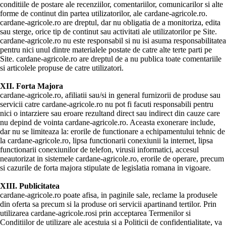
conditiile de postare ale recenziilor, comentariilor, comunicarilor si alte
forme de continut din partea utilizatorilor, ale cardane-agricole.ro.
cardane-agricole.ro are dreptul, dar nu obligatia de a monitoriza, edita
sau sterge, orice tip de continut sau activitati ale utilizatorilor pe Site.
cardane-agricole.ro nu este responsabil si nu isi asuma responsabilitatea
pentru nici unul dintre materialele postate de catre alte terte parti pe
Site. cardane-agricole.ro are dreptul de a nu publica toate comentariile
si articolele propuse de catre utilizatori.
XII. Forta Majora
cardane-agricole.ro, afiliatii sau/si in general furnizorii de produse sau
servicii catre cardane-agricole.ro nu pot fi facuti responsabili pentru
nici o intarziere sau eroare rezultand direct sau indirect din cauze care
nu depind de vointa cardane-agricole.ro. Aceasta exonerare include,
dar nu se limiteaza la: erorile de functionare a echipamentului tehnic de
la cardane-agricole.ro, lipsa functionarii conexiunii la internet, lipsa
functionarii conexiunilor de telefon, virusii informatici, accesul
neautorizat in sistemele cardane-agricole.ro, erorile de operare, precum
si cazurile de forta majora stipulate de legislatia romana in vigoare.
XIII. Publicitatea
cardane-agricole.ro poate afisa, in paginile sale, reclame la produsele
din oferta sa precum si la produse ori servicii apartinand tertilor. Prin
utilizarea cardane-agricole.rosi prin acceptarea Termenilor si
Conditiilor de utilizare ale acestuia si a Politicii de confidentialitate, va