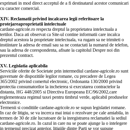
exprimati in mod direct acceptul de a fi destinatarul acestor comunicari
cu caracter comercial.
XIV. Reclamatii privind incalcarea legii referitoare la
protejareaproprietatii intelectuale
cardane-agricole.ro respecta dreptul la proprietatea intelectuala a
tertilor. Daca ati observat ca Site-ul contine informatii care incalca
dreptul acestora la proprietate intelectuala, va rugam sa ne trimiteti o
instiintare la adresa de email sau sa ne contactati la numarul de telefon,
sau la adresa de corespondenta, afisate la capitolul Despre noi din
prezentul contract.
XV. Legislatia aplicabila
Serviciile oferite de Societate prin intermediul cardane-agricole.ro sunt
guvernate de dispozitiile legilor romane, cu precadere de Legea
365/2002 privind comertul electronic, Ordonanta 130/2000 privind
protectia consumatorilor la incheierea si executarea contractelor la
distanta, HG 448/2005 si Directiva Europeana EC/96/2002,care
reglementeaza regimul taxei pentru timbrul verde, aplicabil produselor
electronice.
Termenii si conditiile cardane-agricole.ro se supun legislatiei romane.
In caz de litigiu, se va incerca mai intai o rezolvare pe cale amiabila, in
termen de 30 de zile lucratoare de la inregistrarea reclamatiei la sediul
cardane-agricole.ro. In cazul in care nu se poate ajunge la o intelegere
in termenul precizat anterior, litigiile dintre Parti se vor supune