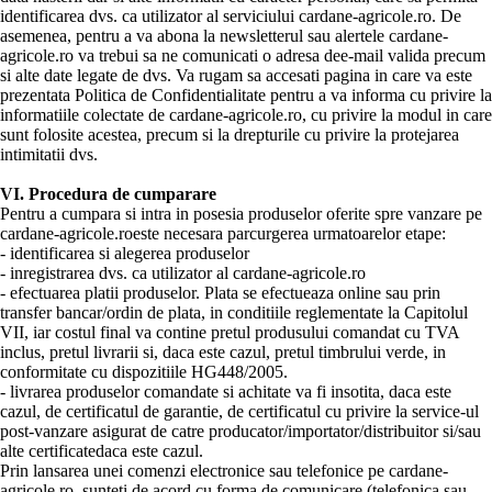
identificarea dvs. ca utilizator al serviciului cardane-agricole.ro. De
asemenea, pentru a va abona la newsletterul sau alertele cardane-
agricole.ro va trebui sa ne comunicati o adresa dee-mail valida precum
si alte date legate de dvs. Va rugam sa accesati pagina in care va este
prezentata Politica de Confidentialitate pentru a va informa cu privire la
informatiile colectate de cardane-agricole.ro, cu privire la modul in care
sunt folosite acestea, precum si la drepturile cu privire la protejarea
intimitatii dvs.
VI. Procedura de cumparare
Pentru a cumpara si intra in posesia produselor oferite spre vanzare pe
cardane-agricole.roeste necesara parcurgerea urmatoarelor etape:
- identificarea si alegerea produselor
- inregistrarea dvs. ca utilizator al cardane-agricole.ro
- efectuarea platii produselor. Plata se efectueaza online sau prin
transfer bancar/ordin de plata, in conditiile reglementate la Capitolul
VII, iar costul final va contine pretul produsului comandat cu TVA
inclus, pretul livrarii si, daca este cazul, pretul timbrului verde, in
conformitate cu dispozitiile HG448/2005.
- livrarea produselor comandate si achitate va fi insotita, daca este
cazul, de certificatul de garantie, de certificatul cu privire la service-ul
post-vanzare asigurat de catre producator/importator/distribuitor si/sau
alte certificatedaca este cazul.
Prin lansarea unei comenzi electronice sau telefonice pe cardane-
agricole.ro, sunteti de acord cu forma de comunicare (telefonica sau