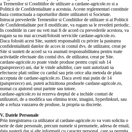
a Termenilor si Conditiilor de utilizare a cardane-agricole.ro si a
Politicii de Confidentialitate a acestuia. Aceste reglementari constituie
baza contractuala a raporturilor dintre utilizatori si Societate.
Intrucat prevederile Termenilor si Conditiilor de utilizare si ai Politicii
de Confidentialitate pot fi modificate, va rugam sa le revedeti periodic.
In conditiile in care nu veti mai fi de acord cu prevederile acestora, va
rugam sa nu mai accesati/folositi serviciile cardane-agricole.ro.
Daca folositi acest Site, sunteti responsabili cu privire la pastrarea
confidentialitatii datelor de acces in contul dvs. de utilizator, creat pe
Site si sunteti de acord sa va asumati responsabilitatea pentru toate
activitatile efectuate din contul dvs. de utilizator, creat pe Site.
cardane-agricole.ro poate vinde produse pentru copii sub 14
(paisprezece) ani, dar le vinde adultilor, care sunt autorizati sa
efectueze plati online cu cardul sau prin orice alta metoda de plata
acceptata de cardane-agricole.ro. Daca aveti mai putin de 14
(paisprezece) ani, puteti achizitiona produsele cardane-agricole.ro,
numai cu ajutorul unui parinte sau tutore.
cardane-agricole.ro isi rezerva dreptul de a inchide conturi de
utilizatori, de a modifica sau elimina texte, imagini, hyperlinkuri, sau
de a refuza vanzarea de produse, la propria sa discretie.
V. Datele Personale
Prin inregistrarea ca utilizator al cardane-agricole.ro va vom solicita o
serie de date personale, precum numele si prenumele, adresa de email,
data nasterii dar si alte informatii cu caracter personal, care sa permita