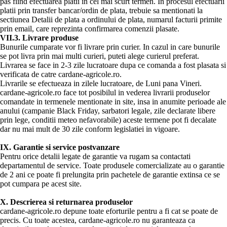
pas fiind efectuarea platii in cel mai scurt termen. In procesul efectuarii
platii prin transfer bancar/ordin de plata, trebuie sa mentionati la
sectiunea Detalii de plata a ordinului de plata, numarul facturii primite
prin email, care reprezinta confirmarea comenzii plasate.
VII.3. Livrare produse
Bunurile cumparate vor fi livrare prin curier. In cazul in care bunurile
se pot livra prin mai multi curieri, puteti alege curierul preferat.
Livrarea se face in 2-3 zile lucratoare dupa ce comanda a fost plasata si
verificata de catre cardane-agricole.ro.
Livrarile se efectueaza in zilele lucratoare, de Luni pana Vineri.
cardane-agricole.ro face tot posibilul in vederea livrarii produselor
comandate in termenele mentionate in site, insa in anumite perioade ale
anului (campanie Black Friday, sarbatori legale, zile declarate libere
prin lege, conditii meteo nefavorabile) aceste termene pot fi decalate
dar nu mai mult de 30 zile conform legislatiei in vigoare.
IX. Garantie si service postvanzare
Pentru orice detalii legate de garantie va rugam sa contactati
departamentul de service. Toate produsele comercializate au o garantie
de 2 ani ce poate fi prelungita prin pachetele de garantie extinsa ce se
pot cumpara pe acest site.
X. Descrierea si returnarea produselor
cardane-agricole.ro depune toate eforturile pentru a fi cat se poate de
precis. Cu toate acestea, cardane-agricole.ro nu garanteaza ca