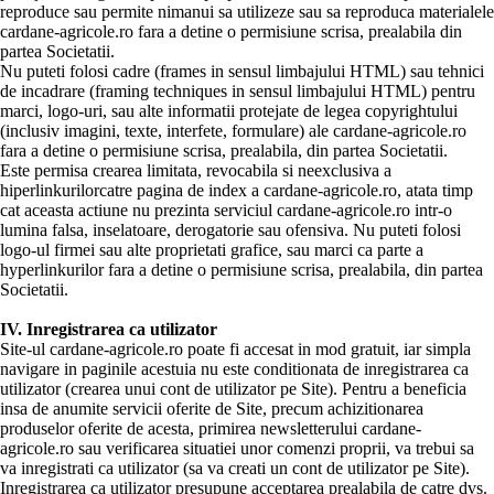
reproduce sau permite nimanui sa utilizeze sau sa reproduca materialele
cardane-agricole.ro fara a detine o permisiune scrisa, prealabila din
partea Societatii.
Nu puteti folosi cadre (frames in sensul limbajului HTML) sau tehnici
de incadrare (framing techniques in sensul limbajului HTML) pentru
marci, logo-uri, sau alte informatii protejate de legea copyrightului
(inclusiv imagini, texte, interfete, formulare) ale cardane-agricole.ro
fara a detine o permisiune scrisa, prealabila, din partea Societatii.
Este permisa crearea limitata, revocabila si neexclusiva a
hiperlinkurilorcatre pagina de index a cardane-agricole.ro, atata timp
cat aceasta actiune nu prezinta serviciul cardane-agricole.ro intr-o
lumina falsa, inselatoare, derogatorie sau ofensiva. Nu puteti folosi
logo-ul firmei sau alte proprietati grafice, sau marci ca parte a
hyperlinkurilor fara a detine o permisiune scrisa, prealabila, din partea
Societatii.
IV. Inregistrarea ca utilizator
Site-ul cardane-agricole.ro poate fi accesat in mod gratuit, iar simpla
navigare in paginile acestuia nu este conditionata de inregistrarea ca
utilizator (crearea unui cont de utilizator pe Site). Pentru a beneficia
insa de anumite servicii oferite de Site, precum achizitionarea
produselor oferite de acesta, primirea newsletterului cardane-
agricole.ro sau verificarea situatiei unor comenzi proprii, va trebui sa
va inregistrati ca utilizator (sa va creati un cont de utilizator pe Site).
Inregistrarea ca utilizator presupune acceptarea prealabila de catre dvs.