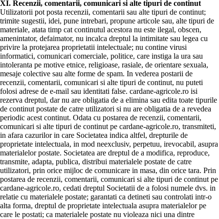
XI. Recenzii, comentarii, comunicari si alte tipuri de continut
Utilizatorii pot posta recenzii, comentarii sau alte tipuri de continut;
trimite sugestii, idei, pune intrebari, propune articole sau, alte tipuri de
materiale, atata timp cat continutul acestora nu este ilegal, obscen,
amenintator, defaimator, nu incalca dreptul la intimitate sau legea cu
privire la protejarea proprietatii intelectuale; nu contine virusi
informatici, comunicari comerciale, politice, care instiga la ura sau
intoleranta pe motive etnice, religioase, rasiale, de orientare sexuala,
mesaje colective sau alte forme de spam. In vederea postarii de
recenzii, comentarii, comunicari si alte tipuri de continut, nu puteti
folosi adrese de e-mail sau identitati false. cardane-agricole.ro isi
rezerva dreptul, dar nu are obligatia de a elimina sau edita toate tipurile
de continut postate de catre utilizatori si nu are obligatia de a revedea
periodic acest continut. Odata cu postarea de recenzii, comentarii,
comunicari si alte tipuri de continut pe cardane-agricole.ro, transmiteti,
in afara cazurilor in care Societatea indica altfel, drepturile de
proprietate intelectuala, in mod neexclusiv, perpetuu, irevocabil, asupra
materialelor postate. Societatea are dreptul de a modifica, reproduce,
transmite, adapta, publica, distribui materialele postate de catre
utilizatori, prin orice mijloc de comunicare in masa, din orice tara. Prin
postarea de recenzii, comentarii, comunicari si alte tipuri de continut pe
cardane-agricole.ro, cedati dreptul Societatii de a folosi numele dvs. in
relatie cu materialele postate; garantati ca detineti sau controlati intr-o
alta forma, dreptul de proprietate intelectuala asupra materialelor pe
care le postati; ca materialele postate nu violeaza nici una dintre