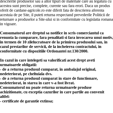
descrierile produselor sau a altor tipuri de materiale care au legatura cu
acestea sunt precise, complete, curente sau fara erori. Daca un produs
oferit de cardane-agricole.ro este diferit fata de descrierea aferenta
acestuia de pe Site, il puteti returna respectand prevederile Politicii de
returnare a produselor a Site-ului si in conformitate cu legislatia romana
in vigoare.
Consumatorul are dreptul sa notifice in scris comerciantul ca
renunta la cumparare, fara penalitati si fara invocarea unui motiv,
in termen de 10 zilelucratoare de la primirea produsului sau, in
cazul prestarilor de servicii, de la incheierea contractului, in
conformitate cu dispozitiile Ordonantei nr.130/2000.
In cazul in care intelegeti sa valorificati acest drept aveti
urmatoarele obligatii:
- de a returna produsul cumparat, in ambalajul original,
nedeteriorat, pe cheltuiala dvs.
- de a returna produsul cumparat in stare de functionare,
nedeteriorat, in starea in care v-a fost livrat.
Consumatorul nu poate returna urmatoarele produse
achizitionate, cu exceptia cazurilor in care partile au convenit
altfel:
- certificate de garantie extinsa;